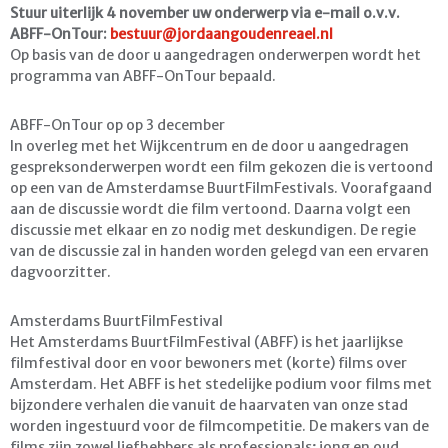
Stuur uiterlijk 4 november uw onderwerp via e-mail o.v.v.
ABFF-OnTour:
bestuur@jordaangoudenreael.nl
Op basis van de door u aangedragen onderwerpen wordt het
programma van ABFF-OnTour bepaald.
ABFF-OnTour op op 3 december
In overleg met het Wijkcentrum en de door u aangedragen
gespreksonderwerpen wordt een film gekozen die is vertoond
op een van de Amsterdamse BuurtFilmFestivals. Voorafgaand
aan de discussie wordt die film vertoond. Daarna volgt een
discussie met elkaar en zo nodig met deskundigen. De regie
van de discussie zal in handen worden gelegd van een ervaren
dagvoorzitter.
Amsterdams BuurtFilmFestival
Het Amsterdams BuurtFilmFestival (ABFF) is het jaarlijkse
filmfestival door en voor bewoners met (korte) films over
Amsterdam. Het ABFF is het stedelijke podium voor films met
bijzondere verhalen die vanuit de haarvaten van onze stad
worden ingestuurd voor de filmcompetitie. De makers van de
films zijn zowel liefhebbers als professionals; jong en oud.