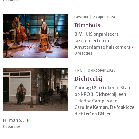
Bestuur | 23 april 2024
Bimthuis
BIMHUIS organiseert
jazzconcerten in
Amsterdamse huiskamers
0 reacties
TPC | 10 oktober 2020
Dichterbij
Zondag 18 oktober in 3Lab
op NPO 3: Dichterbij, een
Teledoc Campus van
Caroline Keman. De ‘dakloze
dichter’ en BN-er
Hilmano…
0 reacties