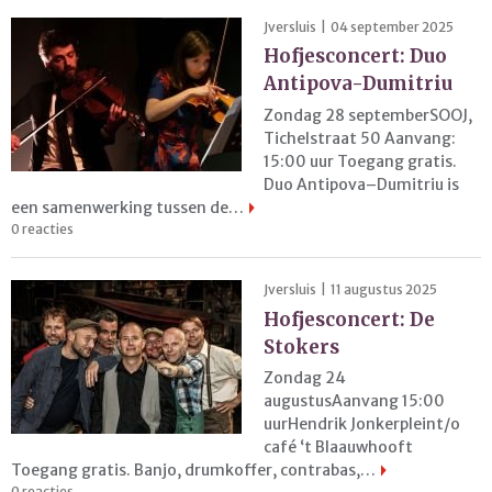
Jversluis | 04 september 2025
Hofjesconcert: Duo
Antipova-Dumitriu
Zondag 28 septemberSOOJ,
Tichelstraat 50 Aanvang:
15:00 uur Toegang gratis.
Duo Antipova–Dumitriu is
een samenwerking tussen de…
0 reacties
Jversluis | 11 augustus 2025
Hofjesconcert: De
Stokers
Zondag 24
augustusAanvang 15:00
uurHendrik Jonkerpleint/o
café ‘t Blaauwhooft
Toegang gratis. Banjo, drumkoffer, contrabas,…
0 reacties