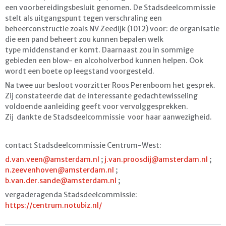
een voorbereidingsbesluit genomen. De Stadsdeelcommissie
stelt als uitgangspunt tegen verschraling een
beheerconstructie zoals NV Zeedijk (1012) voor: de organisatie
die een pand beheert zou kunnen bepalen welk
type middenstand er komt. Daarnaast zou in sommige
gebieden een blow- en alcoholverbod kunnen helpen. Ook
wordt een boete op leegstand voorgesteld.
Na twee uur besloot voorzitter Roos Perenboom het gesprek.
Zij constateerde dat de interessante gedachtewisseling
voldoende aanleiding geeft voor vervolggesprekken.
Zij dankte de Stadsdeelcommissie voor haar aanwezigheid.
contact Stadsdeelcommissie Centrum-West:
d.van.veen@amsterdam.nl
;
j.van.proosdij@amsterdam.nl
;
n.zeevenhoven@amsterdam.nl
;
b.van.der.sande@amsterdam.nl
;
vergaderagenda Stadsdeelcommissie:
https://centrum.notubiz.nl/