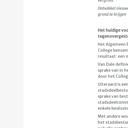
vergroot
Ontwikkel nieuwe
grond te krijgen
Het huidige voo
tegenovergeste
Het Algemeen B
College benoem
resultaat: een
Van Dale defini
sprake van in h
door het Colle
Uiteraard is ee
stadsdeelbestuu
sprake van best
stadsdeelcommi
enkele besliss
Met andere woo
het stadsbestuu