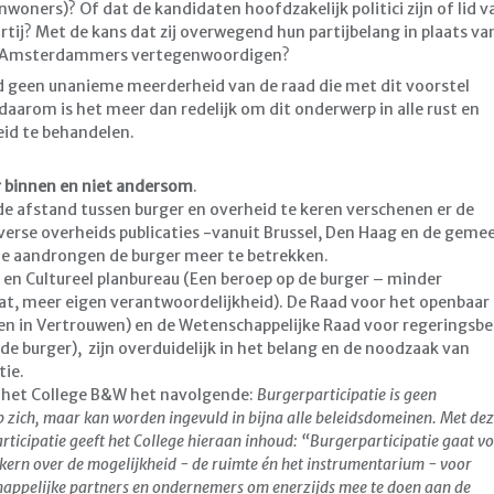
woners)? Of dat de kandidaten hoofdzakelijk politici zijn of lid v
artij? Met de kans dat zij overwegend hun partijbelang in plaats va
n Amsterdammers vertegenwoordigen?
d geen unanieme meerderheid van de raad die met dit voorstel
aarom is het meer dan redelijk om dit onderwerp in alle rust en
id te behandelen.
r binnen en niet andersom
.
e afstand tussen burger en overheid te keren verschenen er de
iverse overheids publicaties -vanuit Brussel, Den Haag en de geme
 aandrongen de burger meer te betrekken.
 en Cultureel planbureau (Een beroep op de burger – minder
at, meer eigen verantwoordelijkheid). De Raad voor het openbaar
en in Vertrouwen) en de Wetenschappelijke Raad voor regeringsbe
de burger), zijn overduidelijk in het belang en de noodzaak van
tie.
f het College B&W het navolgende:
Burgerparticipatie is geen
 zich, maar kan worden ingevuld in bijna alle beleidsdomeinen. Met de
articipatie geeft het College hieraan inhoud: “Burgerparticipatie gaat v
e kern over de mogelijkheid - de ruimte én het instrumentarium - voor
appelijke partners en ondernemers om enerzijds mee te doen aan de