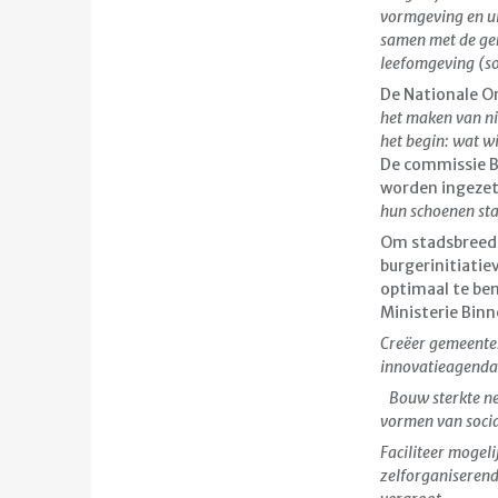
vormgeving en uit
samen met de gem
leefomgeving (so
De Nationale O
het maken van ni
het begin: wat wil
De commissie B
worden ingezet
hun schoenen sta
Om stadsbreed 
burgerinitiati
optimaal te be
Ministerie Bin
Creëer gemeenteb
innovatieagenda
Bouw sterkte ne
vormen van soci
Faciliteer mogel
zelforganiserend