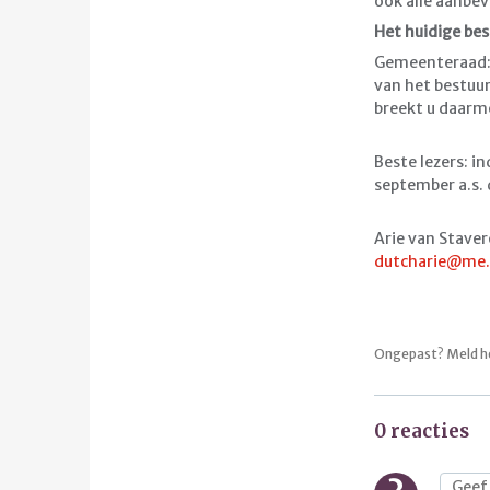
ook alle aanbe
Het huidige best
Gemeenteraad: 
van het bestuu
breekt u daarme
Beste lezers: in
september a.s. 
Arie van Stave
dutcharie@me
Ongepast? Meld h
0 reacties