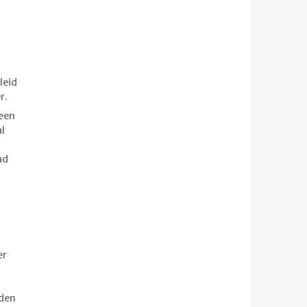
leid
r.
leen
al
ad
er
eden