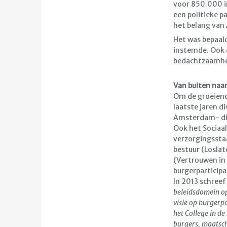
voor 850.000 in
een politieke p
het belang va
Het was bepaal
instemde. Ook d
bedachtzaamhe
Van buiten naa
Om de groeiend
laatste jaren d
Amsterdam- die
Ook het Sociaal
verzorgingssta
bestuur (Loslat
(Vertrouwen in 
burgerparticipa
In 2013 schree
beleidsdomein op
visie op burgerp
het College in d
burgers, maatsch