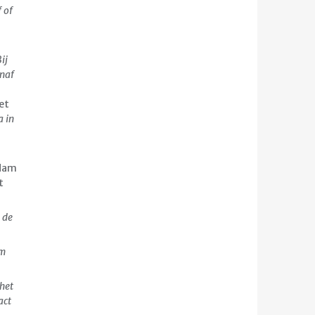
 of
ij
anaf
et
 in
rdam
t
 de
om
het
act