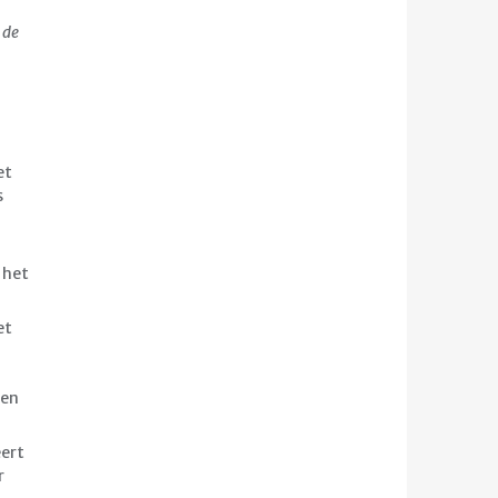
 de
et
s
 het
et
een
eert
r