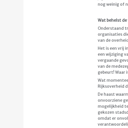
nog weinig of n
Wat behelst de w
Onderstaand tr
organisaties di
van de overhei
Het is een vrij 
een wijziging v
vergaande gevol
van de medezeg
gebeurt! Waar i
Wat momenteel t
Rijksoverheid d
De haast waarme
onvoorziene ge
mogelijkheid te
gekozen stadsde
omdat er onvol
verantwoordeli