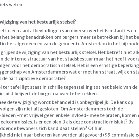
iets weten.
ijziging van het bestuurlijk stelsel?
eft u een aantal bevindingen van diverse overheidsinstanties en
e het belang benadrukken om burgers meer te betrekken bij het be
d in het algemeen en van de gemeente Amsterdam in het bijzonde
ingrijpende wijziging van het bestuurlijk stelsel. Het betreft niet al
an de interne structuur van het stadsbestuur maar het heeft voor
gen voor het democratisch stelsel. Het is een ernstige beperking
genschap van Amsterdammers wat er met hun straat, wijk en st
s de participatieve democratie?
er tafel ligt staat in schrille tegenstelling tot het beleid van de
ie juist beijvert de burger nauwer te betrekken.
e deze wijziging wordt behandeld is onbegrijpelijk. De kans op
volgen zijn niet uitgesloten. Om Amsterdammers toch de
 bieden -met vrijwel geen enkele invloed- mee te praten, komen 
elcommissies. Is er een plan B als deze constructie mislukt? Bv
doende bewoners zich kandidaat stellen? Of hun
jkheid niet naar behoren kan worden uitgevoerd (99 commissiel