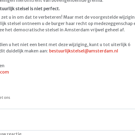
velingen hieromtrent van bovengenoemde gremia.
uurlijk stelsel is niet perfect.
zet u in om dat te verbeteren! Maar met de voorgestelde wijzigi
rlijk stelsel ontneem u de burger haar recht op medezeggenschap 
e het democratische stelsel in Amsterdam vrijwel geheel af.
dien u het niet een bent met deze wijziging, kunt u tot uiterlijk 6
dit duidelijk maken aan:
bestuurlijkstelsel@amsterdam.nl
ren
.com
et ons