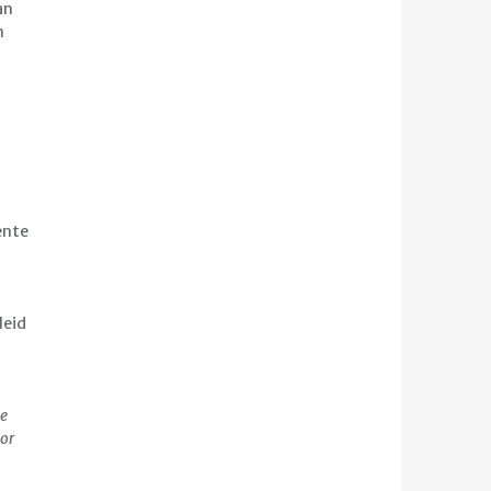
an
n
ente
leid
ze
oor