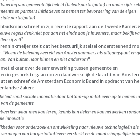
voering van gemeentelijk beleid (beleidsparticipatie) en anderzijds zelf
eente en partners initiatieven te nemen ter bevordering van de eigen
ciale participatie)
.
mbudsman schreef in zijn recente rapport aan de Tweede Kamer:
B
euwe regels denk niet pas aan het einde aan je inwoners, maar bekijk v
len zij zelf
?.
renninkmeijer stelt dat het bestuurlijk stelsel ondersteunend mo
: “
Neem de belevingswereld van Amsterdammers als uitgangspunt en ga
an. Van buiten naar binnen en niet andersom
”.
met elkaar over de samenwerking tussen gemeente en
even in gesprek te gaan om zo daadwerkelijk de kracht van Amste
nutten schreef de Amsterdam Economic Board in opdracht van he
nenlandse Zaken:
eleid rond sociale innovatie door bottom-up initatieven op te nemen in
 van de gemeente
twerken waar men kan leren, kennis kan delen en kan netwerken rond
ale innovatie
ijkheden voor onderzoek en ontwikkeling naar nieuwe technologieën die 
 vermogen van burgerinitiatieven versterkt en de maatschappelijke imp