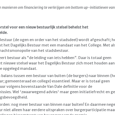
 manieren om financiering te verkrijgen om bottom up-initiatieven van
rstel voor een nieuw bestuurlijk stelsel behelst het
lde.
estuur (de ogen en order van het stadsdeel) wordt afgeschaft; h
t het Dagelijks Bestuur met een mandaat van het College. Met al
 machtsmonopolie van het stadsbestuur.
eert bestuur als “de leiding van iets hebben”. Daar is totaal geen
et nieuwe stelsel waar het Dagelijks Bestuur zich moet houden aan
ge opgelegd mandaat.
n balans tussen een bestuur van buiten (de burgers) naar binnen (h
r; gemeenteraad en college) essentieel. Maar er is totaal geen
uur volgens bovenstaande Van Dale definitie voor de
ssies. Wel 'zwaarwegend advies' maar geen initiatiefrecht en g
ingsbevoegdheid.
rden: nog meer bestuur van binnen naar buiten! En daarmee neg
r niet alleen haar eerdere uitspraken over burgerparticipatie maa