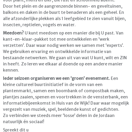
Door het plein en de aangrenzende binnen- en geveltuinen,
balkons en daken in de buurt te benaderen als een geheel. En
alle afzonderlijke plekken als 1 leefgebied te zien vanuit bijen,
insecten, reptielen, vogels en water.
Meedoen?
U kunt meedoen op een manier die bij U past. Van
kant-en-klaar-pakket tot mee ontwikkelen en ‘werk
verzetten’. Daar waar nodig werken we samen met ‘experts’.
We gebruiken ervaring en ontwikkelde informatie van
bestaande netwerken. We gaan uit van wat U kunt, wilt en ZIN
in heeft. Zo leren we elkaar al doende op een andere manier
kennen.
Ieder seizoen organiseren we een ‘groen’ evenement.
Een
kleine cultureel buurtinitiatief in de vorm van een
plantenmarkt, samen een boombank of compostbak maken,
plantjes zaaien, spenen en voortrekken in de vensterbank, een
informatiebijeenkomst in Huis van de Wijk! Daar waar mogelijk
vergezelt van muziek, spel, beeldende kunst of gedichten.
Zo verbinden we steeds meer ‘losse’ delen in de Jordaan
natuurlijk én sociaal!
Spreekt dit u