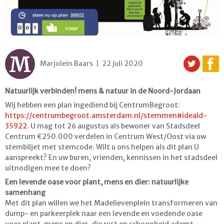
M
Marjolein Baars | 22 juli 2020
Natuurlijk verbinden! mens & natuur in de Noord-Jordaan
Wij hebben een plan ingediend bij CentrumBegroot:
https://centrumbegroot.amsterdam.nl/stemmen#ideaId-
35922.
U mag tot 26 augustus als bewoner van Stadsdeel
Centrum €250.000 verdelen in Centrum West/Oost via uw
stembiljet met stemcode. Wilt u ons helpen als dit plan U
aanspreekt? En uw buren, vrienden, kennissen in het stadsdeel
uitnodigen mee te doen?
Een levende oase voor plant, mens en dier: natuurlijke
samenhang
Met dit plan willen we het Madelievenplein transformeren van
dump- en parkeerplek naar een levende en voedende oase
voor plant, mens en dier, die rust en schoonheid ademt.