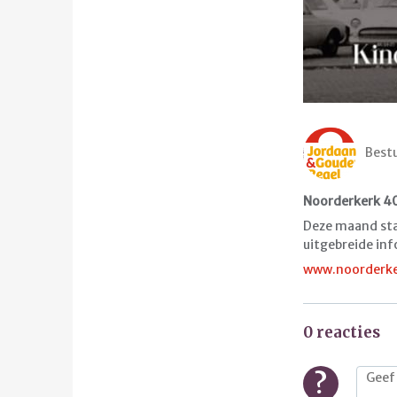
Best
Noorderkerk 40
Deze maand staa
uitgebreide inf
www.noorderke
0 reacties
?