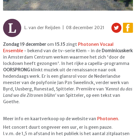
L
L. van der Reijden | 08 december 2021
Zondag 19 december
om
15.15
zingt
Photonen Vocaal
Ensemble
- bekend van de tv-serie Klem - in de
Dominicuskerk
in Amsterdam Centrum werken waarmee het zich 'door de
lockdown heeft gezongen'. In het rijke a capella-programma
OORSPRONG
klinkt muziek uit de renaissance naar ook
hedendaags werk. Er is een glansrol voor de Nederlandse
meester van de polyfonie Jan Pzn Sweelinck, verder werk van
Byrd, Uusberg, Runestad, Spitteler. Première van
'Kennst du das
Land wo die Zitronen blühn'
van Spitteler, op een tekst van
Goethe.
Meer info en kaartverkoop op de website van
Photonen
.
Het concert duurt ongeveer een uur, er is geen pauze.
I.v.m. de 1,5 m afstand in het publiek is het aantal zitplaatsen