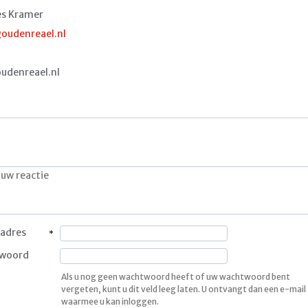
es Kramer
oudenreael.nl
1
udenreael.nl
adres
woord
Als u nog geen wachtwoord heeft of uw wachtwoord bent
vergeten, kunt u dit veld leeg laten. U ontvangt dan een e-mail
waarmee u kan inloggen.