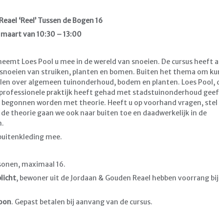
eael ‘Reel’ Tussen de Bogen 16
 maart van 10:30 – 13:00
 neemt Loes Pool u mee in de wereld van snoeien. De cursus heeft a
 snoeien van struiken, planten en bomen. Buiten het thema om ku
llen over algemeen tuinonderhoud, bodem en planten. Loes Pool, 
 professionele praktijk heeft gehad met stadstuinonderhoud geef
al begonnen worden met theorie. Heeft u op voorhand vragen, stel
 de theorie gaan we ook naar buiten toe en daadwerkelijk in de
n.
uitenkleding mee.
sonen, maximaal 16.
licht
, bewoner uit de Jordaan & Gouden Reael hebben voorrang bij
soon
. Gepast betalen bij aanvang van de cursus.