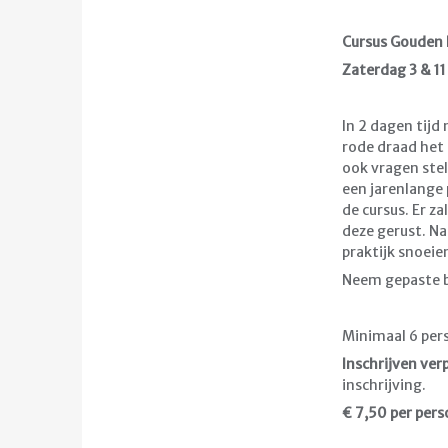
Cursus Gouden R
Zaterdag 3 & 11
In 2 dagen tijd
rode draad het
ook vragen ste
een jarenlange
de cursus. Er z
deze gerust. Na
praktijk snoeie
Neem gepaste b
Minimaal 6 per
Inschrijven verp
inschrijving.
€ 7,50 per per