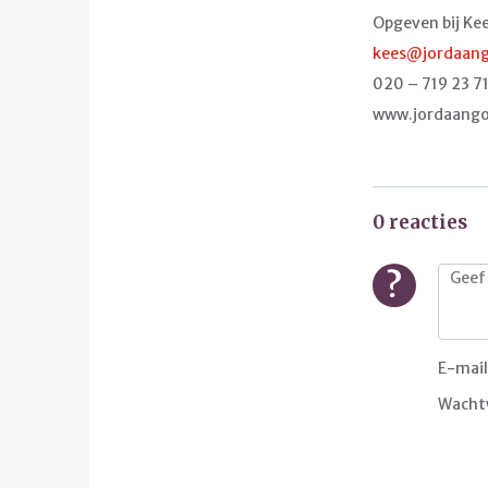
Opgeven bij Ke
kees@jordaang
020 – 719 23 7
www.jordaango
0 reacties
?
E-mail
Wacht