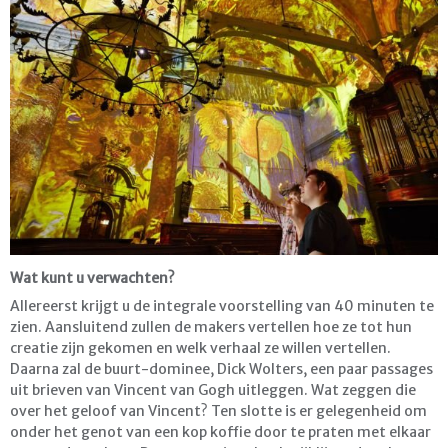
Wat kunt u verwachten?
Allereerst krijgt u de integrale voorstelling van 40 minuten te
zien. Aansluitend zullen de makers vertellen hoe ze tot hun
creatie zijn gekomen en welk verhaal ze willen vertellen.
Daarna zal de buurt-dominee, Dick Wolters, een paar passages
uit brieven van Vincent van Gogh uitleggen. Wat zeggen die
over het geloof van Vincent? Ten slotte is er gelegenheid om
onder het genot van een kop koffie door te praten met elkaar